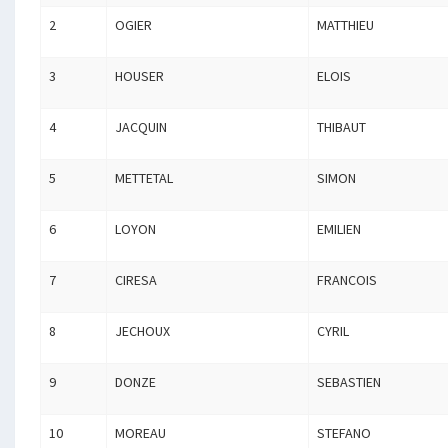
2
OGIER
MATTHIEU
3
HOUSER
ELOIS
4
JACQUIN
THIBAUT
5
METTETAL
SIMON
6
LOYON
EMILIEN
7
CIRESA
FRANCOIS
8
JECHOUX
CYRIL
9
DONZE
SEBASTIEN
10
MOREAU
STEFANO