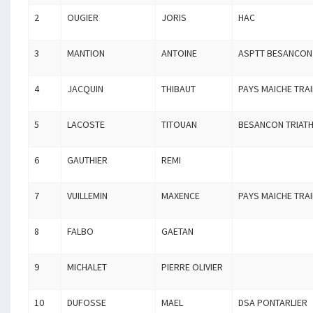
2
OUGIER
JORIS
HAC
3
MANTION
ANTOINE
ASPTT BESANCON
4
JACQUIN
THIBAUT
PAYS MAICHE TRAI
5
LACOSTE
TITOUAN
BESANCON TRIAT
6
GAUTHIER
REMI
7
VUILLEMIN
MAXENCE
PAYS MAICHE TRAI
8
FALBO
GAETAN
9
MICHALET
PIERRE OLIVIER
10
DUFOSSE
MAEL
DSA PONTARLIER