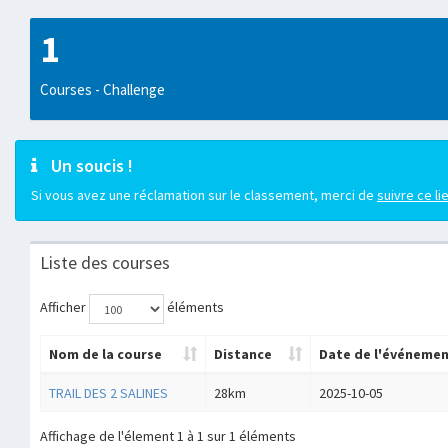
1
Courses - Challenge
Un soucis !
Si vous avez une réclamation sur le classement, merci de
suivre ce li
Liste des courses
Afficher
éléments
Nom de la course
Distance
Date de l'événeme
TRAIL DES 2 SALINES
28km
2025-10-05
Affichage de l'élement 1 à 1 sur 1 éléments