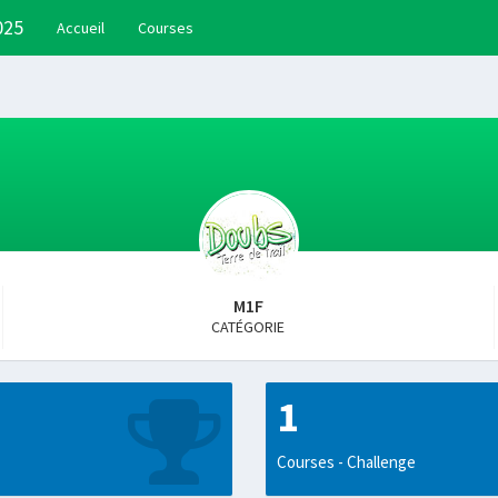
025
Accueil
Courses
M1F
CATÉGORIE
1
Courses - Challenge