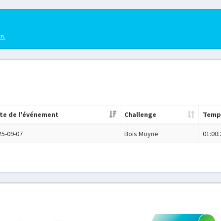
en.
te de l'événement
Challenge
Temp
25-09-07
Bois Moyne
01:00: