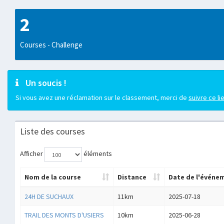
2
Courses - Challenge
Un soucis !
Si vous avez une réclamation sur le classement, merci de
suivre ce li
Liste des courses
Afficher
éléments
Nom de la course
Distance
Date de l'événe
24H DE SUCHAUX
11km
2025-07-18
TRAIL DES MONTS D'USIERS
10km
2025-06-28