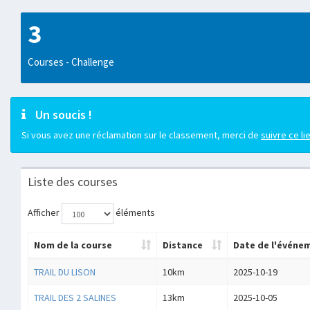
3
Courses - Challenge
Un soucis !
Si vous avez une réclamation sur le classement, merci de
suivre ce li
Liste des courses
Afficher
éléments
Nom de la course
Distance
Date de l'événe
TRAIL DU LISON
10km
2025-10-19
TRAIL DES 2 SALINES
13km
2025-10-05