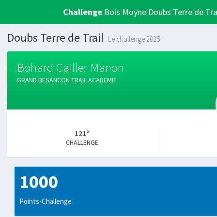
Challenge
Bois Moyne Doubs Terre de Tra
Doubs Terre de Trail
Le challenge 2025
Bohard Cailler Manon
GRAND BESANCON TRAIL ACADEMIE
121°
CHALLENGE
1000
Points-Challenge