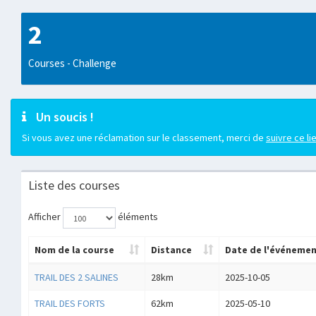
2
Courses - Challenge
Un soucis !
Si vous avez une réclamation sur le classement, merci de
suivre ce li
Liste des courses
Afficher
éléments
Nom de la course
Distance
Date de l'événeme
TRAIL DES 2 SALINES
28km
2025-10-05
TRAIL DES FORTS
62km
2025-05-10